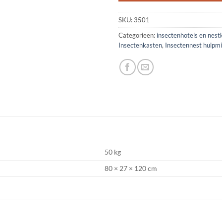
SKU:
3501
Categorieën:
insectenhotels en nest
Insectenkasten
,
Insectennest hulp
50 kg
80 × 27 × 120 cm