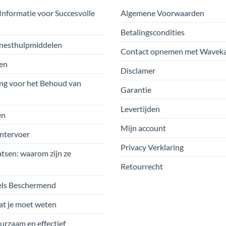
Informatie voor Succesvolle
Algemene Voorwaarden
Betalingscondities
nesthulpmiddelen
Contact opnemen met Waveka
ten
Disclamer
ng voor het Behoud van
Garantie
Levertijden
en
Mijn account
intervoer
Privacy Verklaring
sen: waarom zijn ze
Retourrecht
els Beschermend
at je moet weten
urzaam en effectief