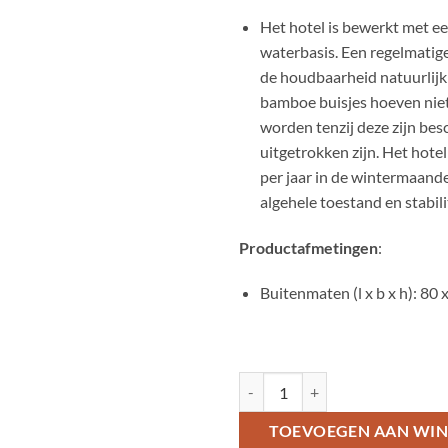
Het hotel is bewerkt met ee
waterbasis. Een regelmatige
de houdbaarheid natuurlijk
bamboe buisjes hoeven nie
worden tenzij deze zijn bes
uitgetrokken zijn. Het hote
per jaar in de wintermaand
algehele toestand en stabili
Productafmetingen
:
Buitenmaten (l x b x h): 80 
Insectenhotel aantal
TOEVOEGEN AAN WI