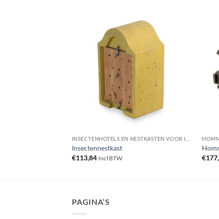
INSECTENHOTELS EN NESTKASTEN VOOR INSECTEN
INSECTENHOTELS EN NESTKASTEN VOOR INSECTEN
HOMM
Insectennestkast
Homm
€
113,84
€
177
Incl BTW
PAGINA’S