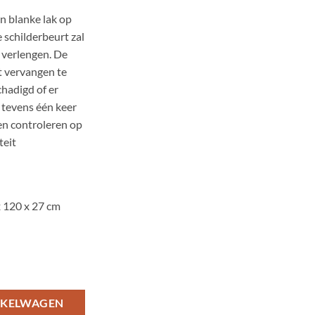
n blanke lak op
 schilderbeurt zal
 verlengen. De
t vervangen te
chadigd of er
l tevens één keer
en controleren op
teit
x 120 x 27 cm
NKELWAGEN