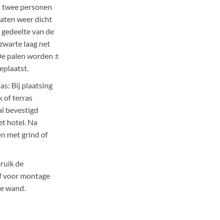
t twee personen
gaten weer dicht
 gedeelte van de
zwarte laag net
De palen worden ±
eplaatst.
as: Bij plaatsing
k of terras
l bevestigd
t hotel. Na
n met grind of
ruik de
ef voor montage
de wand.