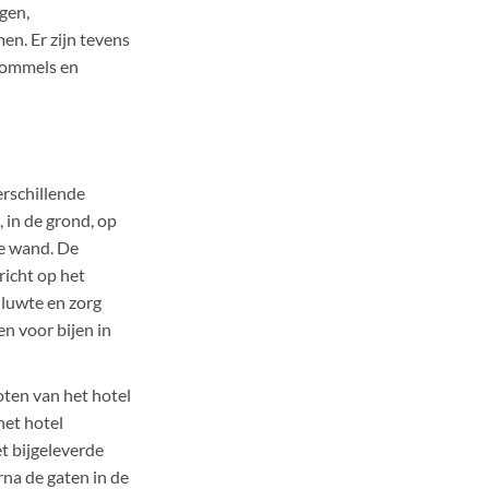
gen,
en. Er zijn tevens
hommels en
erschillende
 in de grond, op
de wand. De
richt op het
 luwte en zorg
en voor bijen in
oten van het hotel
het hotel
 bijgeleverde
na de gaten in de