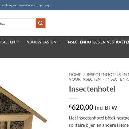
- en verkoopvoorwaarden van toepassing!
SKASTEN
INBOUWKASTEN
INSECTENHOTELS EN NESTKASTE
HOME
/
INSECTENHOTELS EN
VOOR INSECTEN
/
INSECTENK
Insectenhotel
620,00
€
Incl BTW
Het insectenhotel biedt nestg
solitaire bijen en andere klein