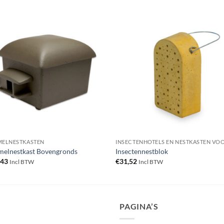
ELNESTKASTEN
elnestkast Bovengronds
Insectennestblok
,43
€
31,52
Incl BTW
Incl BTW
PAGINA’S