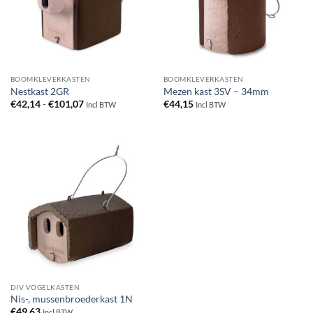
BOOMKLEVERKASTEN
BOOMKLEVERKASTEN
Nestkast 2GR
Mezen kast 3SV – 34mm
Prijsklasse:
€
42,14
-
€
101,07
€
44,15
Incl BTW
Incl BTW
€42,14
tot
€101,07
DIV VOGELKASTEN
Nis-, mussenbroederkast 1N
€
49,63
Incl BTW