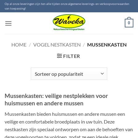
Ga
Op al onze leveringen zijn ten alle tijden onze algemene leverings- en verkoopvoorwaarden
van toepassing!
naar
inhoud
0
HOME
/
VOGEL NESTKASTEN
/
MUSSENKASTEN
FILTER
Mussenkasten: veilige nestplekken voor
huismussen en andere mussen
Mussenkasten bieden huismussen en andere mussen een
veilige en comfortabele broedplaats in uw tuin. Deze
nestkasten zijn speciaal ontworpen om aan de behoeften van
deze vogelsoorten te voldoen, zodat ze een ideale plek