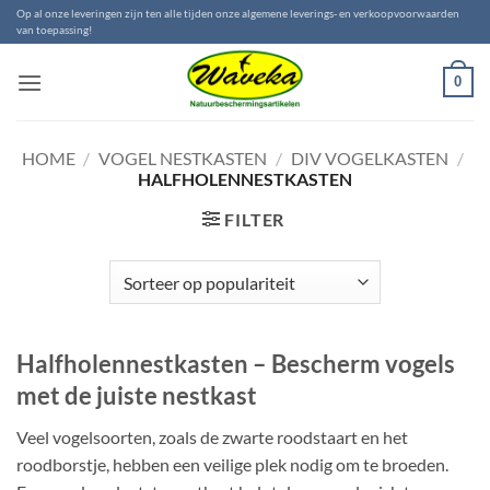
Ga
Op al onze leveringen zijn ten alle tijden onze algemene leverings- en verkoopvoorwaarden
van toepassing!
naar
inhoud
0
HOME
/
VOGEL NESTKASTEN
/
DIV VOGELKASTEN
/
HALFHOLENNESTKASTEN
FILTER
Halfholennestkasten – Bescherm vogels
met de juiste nestkast
Veel vogelsoorten, zoals de zwarte roodstaart en het
roodborstje, hebben een veilige plek nodig om te broeden.