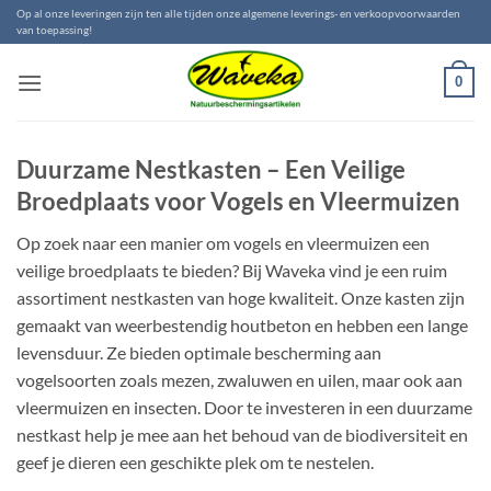
Ga
Op al onze leveringen zijn ten alle tijden onze algemene leverings- en verkoopvoorwaarden
van toepassing!
naar
inhoud
0
Duurzame Nestkasten – Een Veilige
Broedplaats voor Vogels en Vleermuizen
Op zoek naar een manier om vogels en vleermuizen een
veilige broedplaats te bieden? Bij Waveka vind je een ruim
assortiment nestkasten van hoge kwaliteit. Onze kasten zijn
gemaakt van weerbestendig houtbeton en hebben een lange
levensduur. Ze bieden optimale bescherming aan
vogelsoorten zoals mezen, zwaluwen en uilen, maar ook aan
vleermuizen en insecten. Door te investeren in een duurzame
nestkast help je mee aan het behoud van de biodiversiteit en
geef je dieren een geschikte plek om te nestelen.