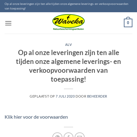
Ga
Op al onze leveringen zijn ten alle tijden onze algemene leverings- en verkoopvoorwaarden
van toepassing!
naar
inhoud
0
ALV
Op al onze leveringen zijn ten alle
tijden onze algemene leverings- en
verkoopvoorwaarden van
toepassing!
GEPLAATST OP
7 JULI 2020
DOOR
BEHEERDER
Klik hier voor de voorwaarden