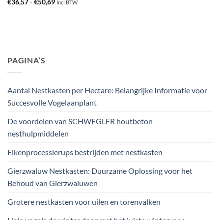
Prijsklasse:
€
36,57
-
€
50,69
Incl BTW
€36,57
tot
€50,69
PAGINA’S
Aantal Nestkasten per Hectare: Belangrijke Informatie voor
Succesvolle Vogelaanplant
De voordelen van SCHWEGLER houtbeton
nesthulpmiddelen
Eikenprocessierups bestrijden met nestkasten
Gierzwaluw Nestkasten: Duurzame Oplossing voor het
Behoud van Gierzwaluwen
Grotere nestkasten voor uilen en torenvalken