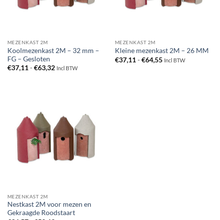
MEZENKAST 2M
MEZENKAST 2M
Koolmezenkast 2M – 32 mm –
Kleine mezenkast 2M – 26 MM
FG – Gesloten
Prijsklasse:
€
37,11
-
€
64,55
Incl BTW
€37,11
Prijsklasse:
€
37,11
-
€
63,32
Incl BTW
tot
€37,11
€64,55
tot
€63,32
MEZENKAST 2M
Nestkast 2M voor mezen en
Gekraagde Roodstaart