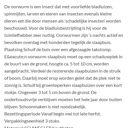
De oorwurm is een insect dat met voorliefde bladluizen,
spinmijten, larven en eieren van insecten evenals kleine
dieren eet die door mensen als ‘schadelijke insecten’ worden
beschouwd. Voor de bladluisbestrijding is hij voor de
tuinliefhebber zeer nuttig. Oorwurmen zijn ’s nachts actief en
bevolken overdag met honderden tegelijk de slaapbuis.
Plaatsing Schuif de buis over een afgezaagde takstomp.
E&eacute;n oorwurm-slaapbuis moet op een schaduwplek in
de buurt van de grond, hoogte ca. 5 tot 10 cm, worden
aangebracht. Verdeel de resterende slaapbuizen in de struik
of boom. Daarbij moet erop worden gelet dat de plek niet te
zonnig is. Schuif bij groenteperken slaapbuizen over een kort
stokje. Ongeveer 3 tot 5 cm boven de grond. De
onderhoudsvrije verblijven moeten het hele jaar door buiten
blijven. Schoonmaken is niet noodzakelijk.
Bezettingsperiode Vanaf begin mei tot late herfst.
Verpakkingseenheid 3 stuks.
Materiaal SCHWEGLER houtbeton.