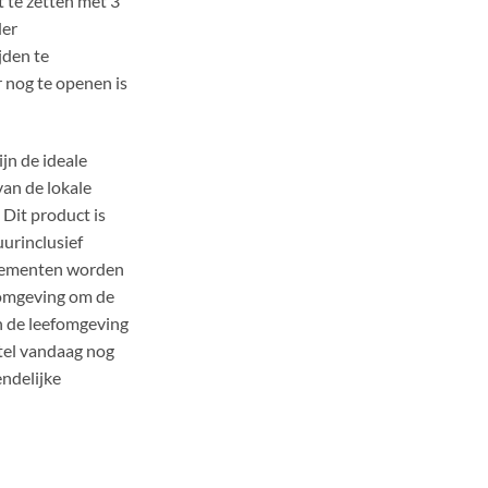
t te zetten met 3
der
jden te
r nog te openen is
jn de ideale
an de lokale
 Dit product is
urinclusief
elementen worden
 omgeving om de
n de leefomgeving
stel vandaag nog
endelijke