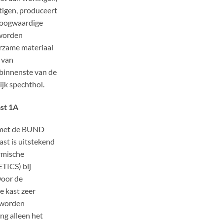
tigen, produceert
 hoogwaardige
 worden
rzame materiaal
 van
innenste van de
ijk spechthol.
st 1A
 met de BUND
ast is uitstekend
ermische
ETICS) bij
oor de
e kast zeer
 worden
ng alleen het