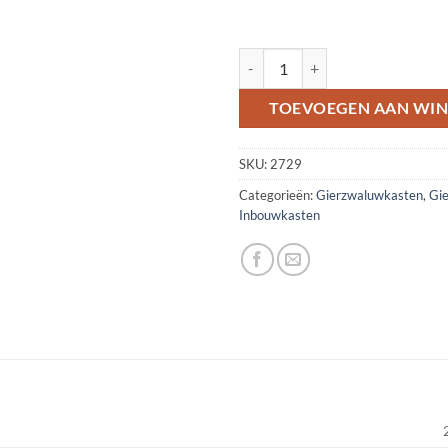
Gierzwaluw ETICS-inbouwkast 1A
TOEVOEGEN AAN WI
SKU:
2729
Categorieën:
Gierzwaluwkasten
,
Gi
Inbouwkasten