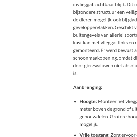
invlieggat zichtbaar blijft. Dit
bijzondere structuur een veili
de dieren mogelijk, ook bij gla
geveloppervlakken. Geschikt 
buitengevels van allerlei soo
kast kan met vlieggat links en
gemonteerd. Er werd bewust a
schoonmaakopening, omdat dit
door gierzwaluwen niet absolu
is.
Aanbrenging:
Hoogte:
Monteer het vliegg
meter boven de grond of ui
gebouwdelen. Grotere hoog
mogelijk.
Vrije toegang:
Zorg ervoor 