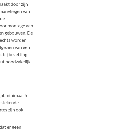
 maakt door zijn
g aanvliegen van
dde
voor montage aan
rten gebouwen. De
 rechts worden
fgezien van een
 bij bezetting
ut noodzakelijk
at minimaal 5
tstekende
tes zijn ook
dat er geen