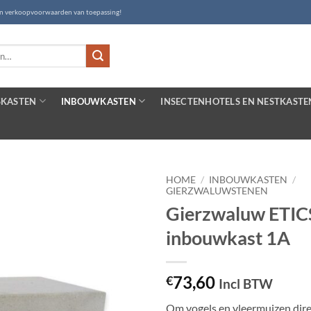
- en verkoopvoorwaarden van toepassing!
SKASTEN
INBOUWKASTEN
INSECTENHOTELS EN NESTKASTE
HOME
/
INBOUWKASTEN
/
GIERZWALUWSTENEN
Gierzwaluw ETIC
inbouwkast 1A
73,60
€
Incl BTW
Om vogels en vleermuizen dir