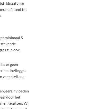
st, ideaal voor
imumafstand tot
.
at minimaal 5
tstekende
tes zijn ook
dat er geen
r het invlieggat
 zeer steil aan-
 weersinvloeden
waardoor het
men te zitten. Wij