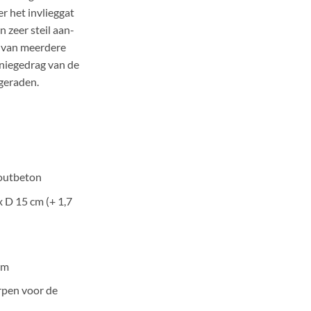
r het invlieggat
 zeer steil aan-
g van meerdere
niegedrag van de
geraden.
utbeton
x D 15 cm (+ 1,7
mm
rpen voor de