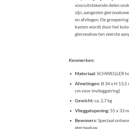
vooruitstekende delen onde
zijn, aangezien gierzwaluwen
en afvliegen. De groeperin
kasten wordt door het kolo
gierzwaluw ten zeerste aan
Kenmerken:
Materiaal:
SCHWEGLER ho
Afmetingen:
B 34 x H 13,5 
cm voor invlieggatring)
Gewicht:
ca. 2,7 kg
Vlieggatopening:
55 x 33 
Bewoners:
Speciaal ontwo
gierzwaluw