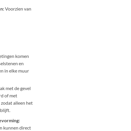
n:
Voorzien van
etingen komen
elstenen en
n in elke muur
ak met de gevel
rd of met
zodat alleen het
lijft.
evorming:
n kunnen direct