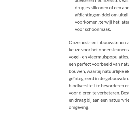
adviseren het inzetstuk vas
drupjes siliconen of een an
afdichtingsmiddel om uitgli
voorkomen, terwijl het late
voor schoonmaak.
Onze nest- en inbouwstenen zi
keuze voor het ondersteunen v
vogel- en vleermuispopulaties.
een perfect voorbeeld van natu
bouwen, waarbij natuurlijke 
geïntegreerd in de gebouwde
biodiversiteit te bevorderen e
voor dieren te verbeteren. Be
en draag bij aan een natuurvri
omgeving!