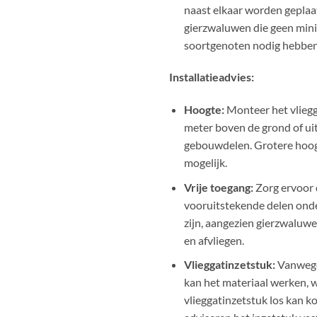
naast elkaar worden geplaat
gierzwaluwen die geen min
soortgenoten nodig hebben
Installatieadvies:
Hoogte:
Monteer het vliegg
meter boven de grond of ui
gebouwdelen. Grotere hoog
mogelijk.
Vrije toegang:
Zorg ervoor 
vooruitstekende delen onde
zijn, aangezien gierzwaluwen
en afvliegen.
Vlieggatinzetstuk:
Vanwege
kan het materiaal werken, 
vlieggatinzetstuk los kan ko