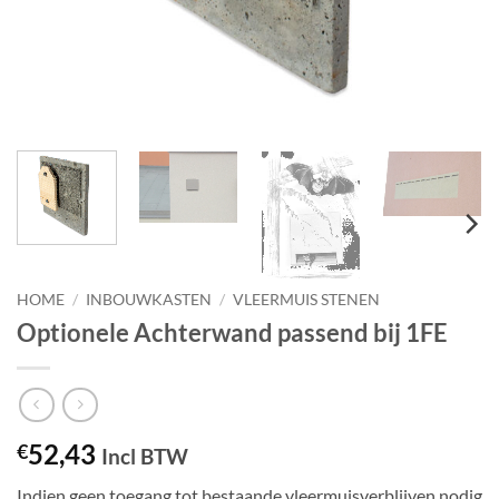
HOME
/
INBOUWKASTEN
/
VLEERMUIS STENEN
Optionele Achterwand passend bij 1FE
52,43
€
Incl BTW
Indien geen toegang tot bestaande vleermuisverblijven nodig