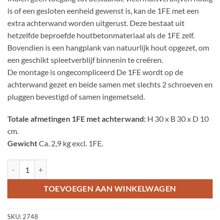
is of een gesloten eenheid gewenst is, kan de 1FE met een
extra achterwand worden uitgerust. Deze bestaat uit
hetzelfde beproefde houtbetonmateriaal als de 1FE zelf.
Bovendien is een hangplank van natuurlijk hout opgezet, om
een geschikt spleetverblijf binnenin te creëren.
De montage is ongecompliceerd De 1FE wordt op de
achterwand gezet en beide samen met slechts 2 schroeven en
pluggen bevestigd of samen ingemetseld.
Totale afmetingen 1FE met achterwand:
H 30 x B 30 x D 10
cm.
Gewicht
Ca. 2,9 kg excl. 1FE.
Optionele Achterwand passend bij 1FE aantal
TOEVOEGEN AAN WINKELWAGEN
SKU:
2748