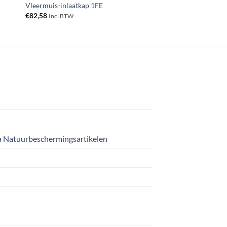
Vleermuis-inlaatkap 1FE
€
82,58
Incl BTW
 Natuurbeschermingsartikelen