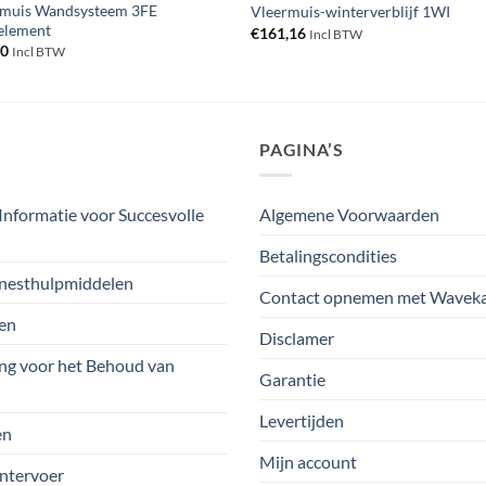
rmuis Wandsysteem 3FE
Vleermuis-winterverblijf 1WI
element
€
161,16
Incl BTW
50
Incl BTW
PAGINA’S
Informatie voor Succesvolle
Algemene Voorwaarden
Betalingscondities
nesthulpmiddelen
Contact opnemen met Waveka
ten
Disclamer
ng voor het Behoud van
Garantie
Levertijden
en
Mijn account
intervoer