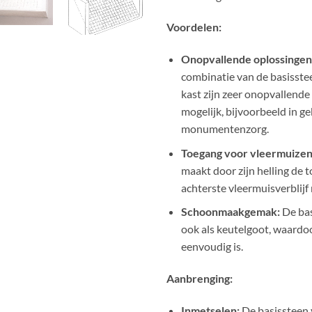
Voordelen:
Onopvallende oplossingen
combinatie van de basisst
kast zijn zeer onopvallende
mogelijk, bijvoorbeeld in 
monumentenzorg.
Toegang voor vleermuizen
maakt door zijn helling de 
achterste vleermuisverblijf 
Schoonmaakgemak:
De bas
ook als keutelgoot, waard
eenvoudig is.
Aanbrenging:
Inmetselen:
De basissteen 