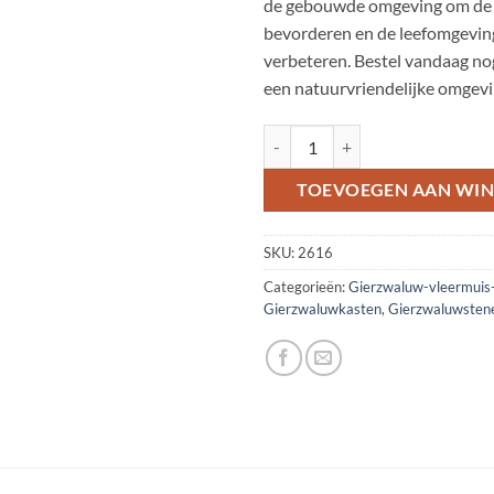
de gebouwde omgeving om de b
bevorderen en de leefomgeving
verbeteren. Bestel vandaag nog
een natuurvriendelijke omgevi
Basissteen voor inmetselen voor 
TOEVOEGEN AAN WI
SKU:
2616
Categorieën:
Gierzwaluw-vleermu
Gierzwaluwkasten
,
Gierzwaluwsten