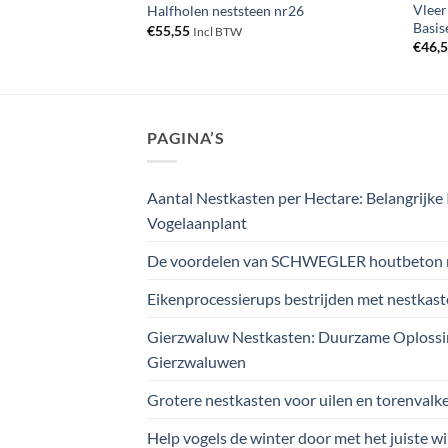
kast van
Vlee
Halfholen neststeen nr26
Basis
€
55,55
Incl BTW
€
46,
PAGINA’S
Aantal Nestkasten per Hectare: Belangrijke 
Vogelaanplant
De voordelen van SCHWEGLER houtbeton 
Eikenprocessierups bestrijden met nestkas
Gierzwaluw Nestkasten: Duurzame Oplossi
Gierzwaluwen
Grotere nestkasten voor uilen en torenvalk
Help vogels de winter door met het juiste w