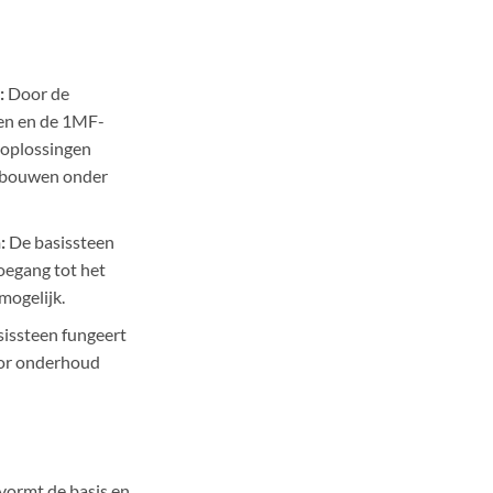
:
Door de
een en de 1MF-
 oplossingen
gebouwen onder
:
De basissteen
toegang tot het
mogelijk.
issteen fungeert
oor onderhoud
vormt de basis en