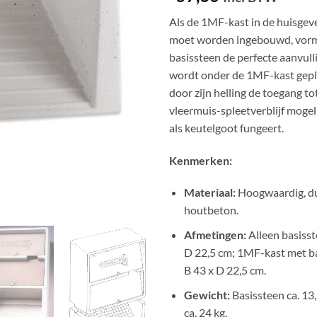
Als de 1MF-kast in de huisgev
moet worden ingebouwd, vorm
basissteen de perfecte aanvull
wordt onder de 1MF-kast gepl
door zijn helling de toegang to
vleermuis-spleetverblijf mogeli
als keutelgoot fungeert.
Kenmerken:
Materiaal:
Hoogwaardig, d
houtbeton.
Afmetingen:
Alleen basisst
D 22,5 cm; 1MF-kast met ba
B 43 x D 22,5 cm.
Gewicht:
Basissteen ca. 13
ca. 24 kg.