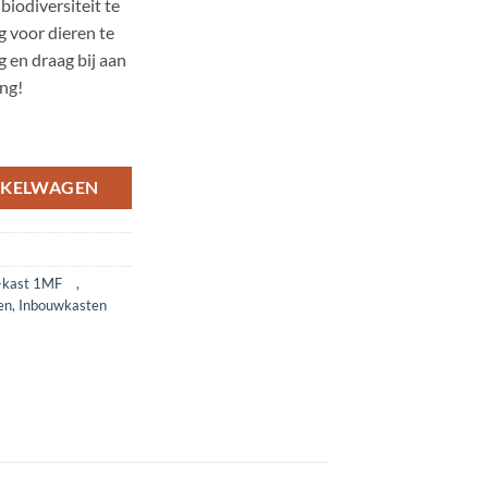
iodiversiteit te
 voor dieren te
 en draag bij aan
ng!
1MF-kast met aanvlieghelling aantal
NKELWAGEN
is-kast 1MF
,
en
,
Inbouwkasten