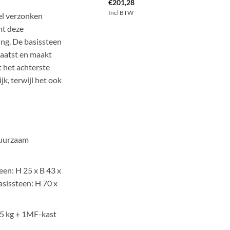
€
201,28
Incl BTW
el verzonken
t deze
ing. De basissteen
aatst en maakt
t het achterste
jk, terwijl het ook
uurzaam
een: H 25 x B 43 x
sissteen: H 70 x
,5 kg + 1MF-kast