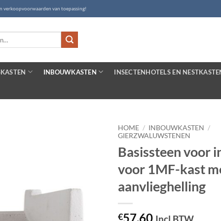
- en verkoopvoorwaarden van toepassing!
SKASTEN
INBOUWKASTEN
INSECTENHOTELS EN NESTKASTE
HOME
/
INBOUWKASTEN
/
GIERZWALUWSTENEN
Basissteen voor 
voor 1MF-kast m
aanvlieghelling
57,60
€
Incl BTW