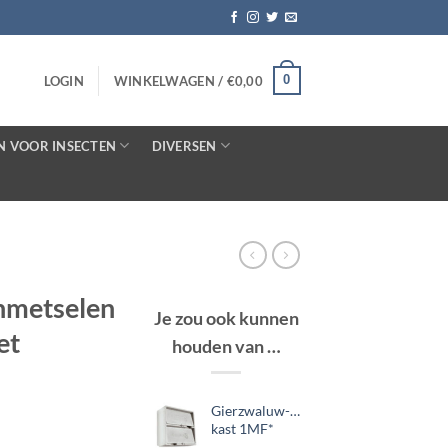
0
LOGIN
WINKELWAGEN /
€
0,00
N VOOR INSECTEN
DIVERSEN
inmetselen
Je zou ook kunnen
et
houden van …
Gierzwaluw-/vleermuis-
kast 1MF*