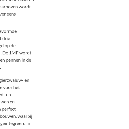
Daarboven wordt
eveneens
gevormde
 drie
gd op de
d. De 1MF wordt
en pennen in de
.
gierzwaluw- en
ze voor het
ed- en
luwen en
n perfect
 bouwen, waarbij
geïntegreerd in