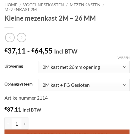
HOME
/
VOGEL NESTKASTEN
/
MEZENKASTEN
/
MEZENKAST 2M
Kleine mezenkast 2M – 26 MM
Prijsklasse:
37,11
-
64,55
€
€
Incl BTW
€37,11
WISSEN
tot
Uitvoering
€64,55
Ophangsysteem
Artikelnummer 2114
€
37,11
Incl BTW
Kleine mezenkast 2M - 26 MM aantal