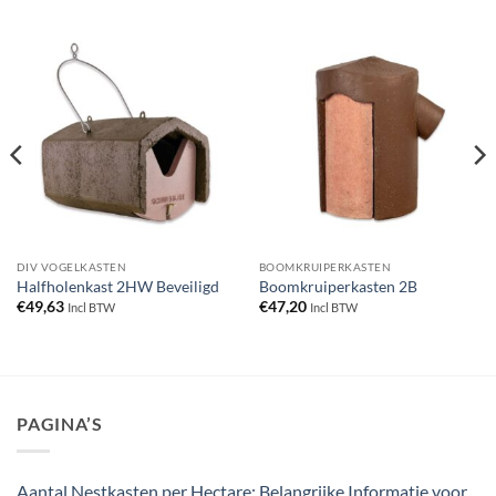
DIV VOGELKASTEN
BOOMKRUIPERKASTEN
Halfholenkast 2HW Beveiligd
Boomkruiperkasten 2B
€
49,63
€
47,20
Incl BTW
Incl BTW
PAGINA’S
Aantal Nestkasten per Hectare: Belangrijke Informatie voor