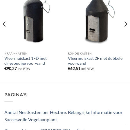
KRAAMKASTEN
RONDE KASTEN
Vleermuiskast 1FD met
Vleermuiskast 2F met dubbele
drievoudige voorwand
voorwand
€
90,27
€
62,51
Incl BTW
Incl BTW
PAGINA’S
Aantal Nestkasten per Hectare: Belangrijke Informatie voor
Succesvolle Vogelaanplant