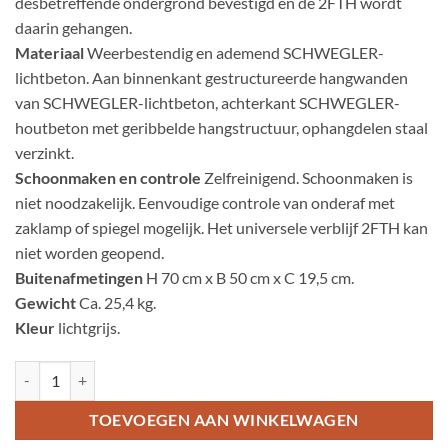
desbetreffende ondergrond bevestigd en de 2FTH wordt
daarin gehangen.
Materiaal
Weerbestendig en ademend SCHWEGLER-
lichtbeton. Aan binnenkant gestructureerde hangwanden
van SCHWEGLER-lichtbeton, achterkant SCHWEGLER-
houtbeton met geribbelde hangstructuur, ophangdelen staal
verzinkt.
Schoonmaken en controle
Zelfreinigend. Schoonmaken is
niet noodzakelijk. Eenvoudige controle van onderaf met
zaklamp of spiegel mogelijk. Het universele verblijf 2FTH kan
niet worden geopend.
Buitenafmetingen
H 70 cm x B 50 cm x C 19,5 cm.
Gewicht
Ca. 25,4 kg.
Kleur
lichtgrijs.
Universeel vleermuis-zomerverblijf Kraamkast 2FTH aantal
TOEVOEGEN AAN WINKELWAGEN