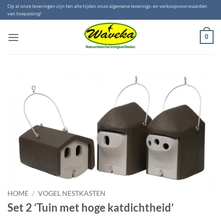
Ga
Op al onze leveringen zijn ten alle tijden onze algemene leverings- en verkoopvoorwaarden
van toepassing!
naar
inhoud
0
HOME
/
VOGEL NESTKASTEN
Set 2 ‘Tuin met hoge katdichtheid’