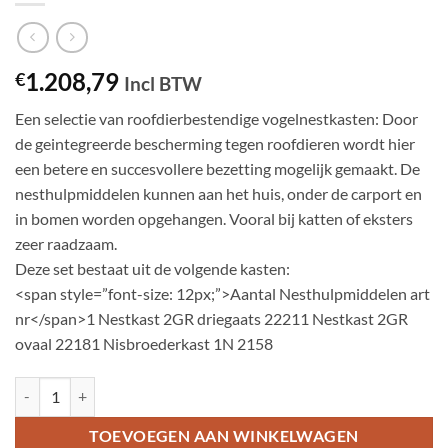
1.208,79
€
Incl BTW
Een selectie van roofdierbestendige vogelnestkasten: Door
de geintegreerde bescherming tegen roofdieren wordt hier
een betere en succesvollere bezetting mogelijk gemaakt. De
nesthulpmiddelen kunnen aan het huis, onder de carport en
in bomen worden opgehangen. Vooral bij katten of eksters
zeer raadzaam.
Deze set bestaat uit de volgende kasten:
<span style=”font-size: 12px;”>Aantal Nesthulpmiddelen art
nr</span>1 Nestkast 2GR driegaats 22211 Nestkast 2GR
ovaal 22181 Nisbroederkast 1N 2158
Set 2 'Tuin met hoge katdichtheid' aantal
TOEVOEGEN AAN WINKELWAGEN