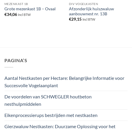
MEZENKAST 1B
DIV VOGELKASTEN
Afzonderlijk huiszwaluw
Grote mezenkast 1B – Ovaal
aanbouwnest nr. 13B
€
34,06
Incl BTW
€
29,15
Incl BTW
PAGINA’S
Aantal Nestkasten per Hectare: Belangrijke Informatie voor
Succesvolle Vogelaanplant
De voordelen van SCHWEGLER houtbeton
nesthulpmiddelen
Eikenprocessierups bestrijden met nestkasten
Gierzwaluw Nestkasten: Duurzame Oplossing voor het