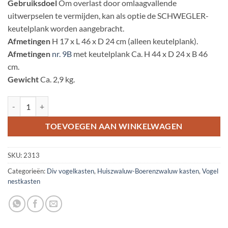
Gebruiksdoel
Om overlast door omlaagvallende
uitwerpselen te vermijden, kan als optie de SCHWEGLER-
keutelplank worden aangebracht.
Afmetingen
H 17 x L 46 x D 24 cm (alleen keutelplank).
Afmetingen
nr. 9B
met keutelplank Ca. H 44 x D 24 x B 46
cm.
Gewicht
Ca. 2,9 kg.
Keutelplank voor huiszwaluwnest nr. 9B aantal
TOEVOEGEN AAN WINKELWAGEN
SKU:
2313
Categorieën:
Div vogelkasten
,
Huiszwaluw-Boerenzwaluw kasten
,
Vogel
nestkasten